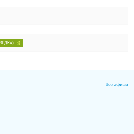
ЗГДК»)
Все афиши