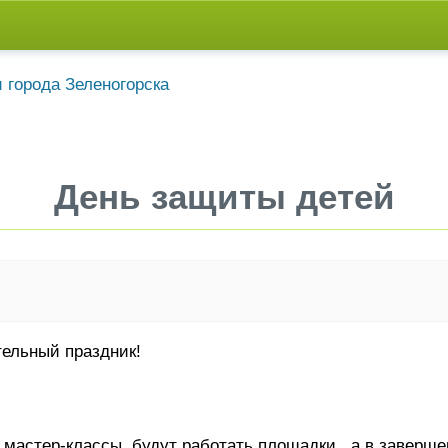
День защиты детей
тельный праздник!
т мастер-классы, будут работать площадки...а в заве