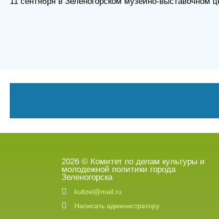
11 сентября в Зеленогорском музейно-выставочном це
2026 © Комитет по делам культуры и
молодежной политики города
Зеленогорска
kultzel@mail.ru
Написать администратору