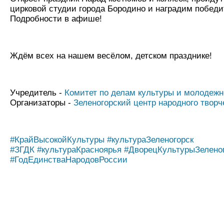
цирковой студии города Бородино и наградим победи
Подробности в афише!
Ждём всех на нашем весёлом, детском празднике!
Учредитель -
Комитет по делам культуры и молодежн
Организаторы -
Зеленогорский центр народного творч
#КрайВысокойКультуры
#культураЗеленогорск
#ЗГДК
#культураКрасноярья
#ДворецКультурыЗелено
#ГодЕдинстваНародовРоссии