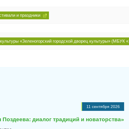
стивали и праздники
ультуры «Зеленогорский городской дворец культуры» (МБУК «
11 сентября 2026
 Поздеева: диалог традиций и новаторства»