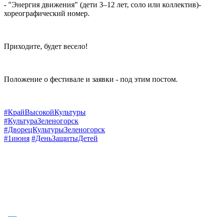
- "Энергия движения" (дети 3–12 лет, соло или коллектив)-
хореографический номер.
Приходите, будет весело!
Положение о фестивале и заявки - под этим постом.
#КрайВысокойКультуры
#КультураЗеленогорск
#ДворецКультурыЗеленогорск
#1июня
#ДеньЗащитыДетей