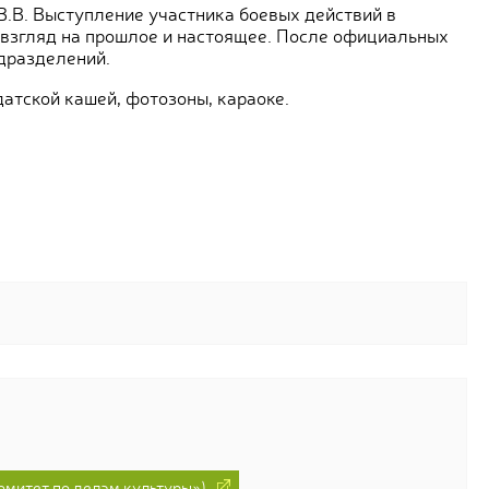
В.В. Выступление участника боевых действий в
 взгляд на прошлое и настоящее. После официальных
дразделений.
атской кашей, фотозоны, караоке.
митет по делам культуры»)