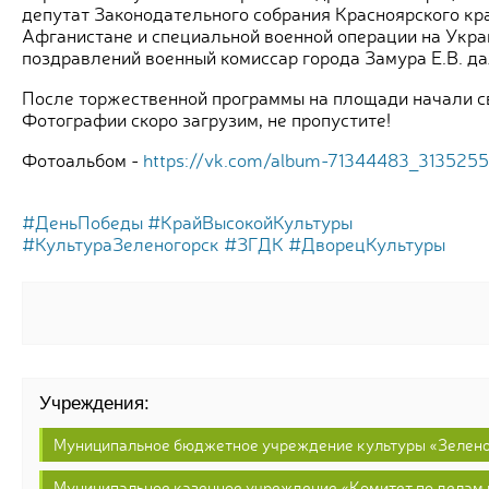
депутат Законодательного собрания Красноярского кра
Афганистане и специальной военной операции на Укра
поздравлений военный комиссар города Замура E.В. д
После торжественной программы на площади начали св
Фотографии скоро загрузим, не пропустите!
Фотоальбом -
https://vk.com/album-71344483_313525
#ДеньПобеды
#КрайВысокойКультуры
#КультураЗеленогорск
#ЗГДК
#ДворецКультуры
Учреждения:
Муниципальное бюджетное учреждение культуры «Зелено
Муниципальное казенное учреждение «Комитет по делам 