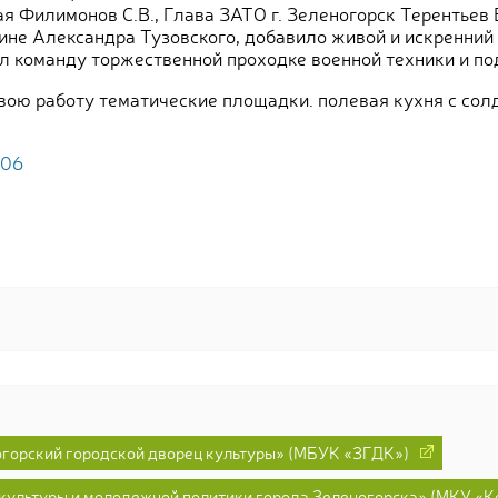
я Филимонов С.В., Глава ЗАТО г. Зеленогорск Терентьев 
ине Александра Тузовского, добавило живой и искренний
ал команду торжественной проходке военной техники и по
ою работу тематические площадки. полевая кухня с солд
506
горский городской дворец культуры» (МБУК «ЗГДК»)
культуры и молодежной политики города Зеленогорска» (МКУ «Ко